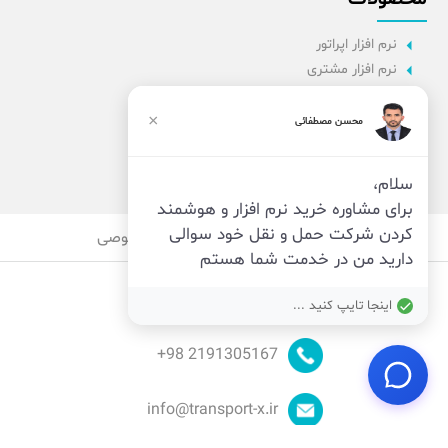
نرم افزار اپراتور
نرم افزار مشتری
نرم افزار اداری
نرم افزار راننده
×
محسن مصطفائی
پنل مدیریت
نرم افزار مدیریت
سلام،
برای مشاوره خرید نرم افزار و هوشمند
کردن شرکت حمل و نقل خود سوالی
قوانین
امنیت
حریم خصوصی
دارید من در خدمت شما هستم
اینجا تایپ کنید ...
98+
2191305167
info@transport-x.ir