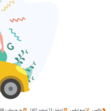
تاکسی
تیم ایکس
انتشار: 15 اسفند 1401
به روزرسانی:
/08